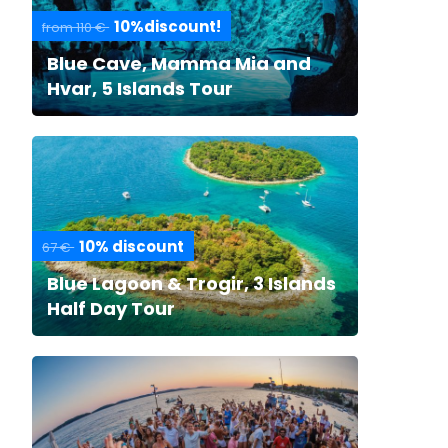
10%discount!
from 110 €
Blue Cave, Mamma Mia and
Hvar, 5 Islands Tour
10% discount
67 €
Blue Lagoon & Trogir, 3 Islands
Half Day Tour