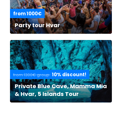
from 1000€
Party tour Hvar
10% discount!
from 1300€ group
Private Blue Cave, Mamma Mia
& Hvar, 5 Islands Tour