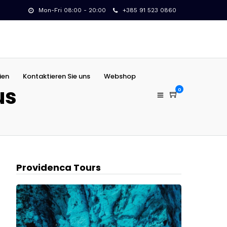
Mon-Fri 08:00 - 20:00
+385 91 523 0860
ien
Kontaktieren Sie uns
Webshop
us
0
Providenca Tours