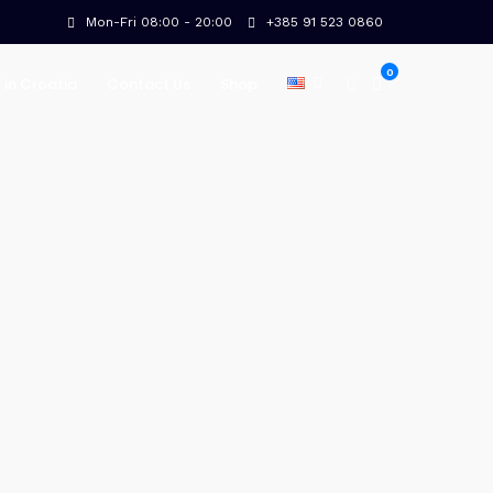
Mon-Fri 08:00 - 20:00
+385 91 523 0860
0
 in Croatia
Contact Us
Shop