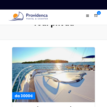
0
Tour privati
da 3000€