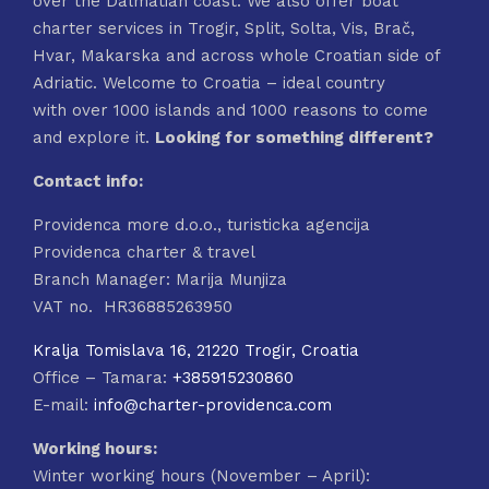
over the Dalmatian coast. We also offer boat
charter services in Trogir, Split, Solta, Vis, Brač,
Hvar, Makarska and across whole Croatian side of
Adriatic. Welcome to Croatia – ideal country
with over 1000 islands and 1000 reasons to come
and explore it.
Looking for something different?
Contact info:
Providenca more d.o.o., turisticka agencija
Providenca charter & travel
Branch Manager: Marija Munjiza
VAT no. HR36885263950
Kralja Tomislava 16, 21220 Trogir, Croatia
Office – Tamara:
+385915230860
E-mail:
info@charter-providenca.com
Working hours:
Winter working hours (November – April):