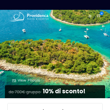
0
View Photos
10% di sconto!
da 700€ gruppo