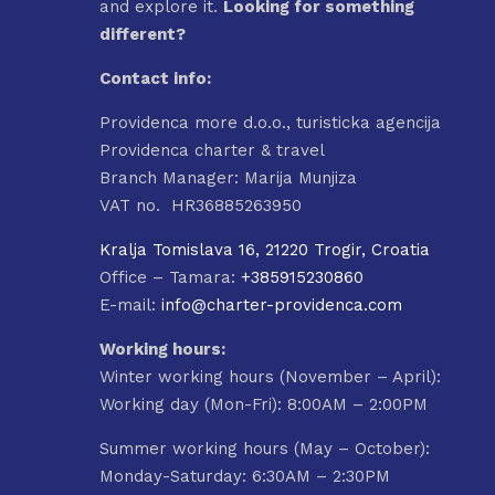
and explore it.
Looking for something
different?
Contact info:
Providenca more d.o.o., turisticka agencija
Providenca charter & travel
Branch Manager: Marija Munjiza
VAT no. HR36885263950
Kralja Tomislava 16, 21220 Trogir, Croatia
Office – Tamara:
+385915230860
E-mail:
info@charter-providenca.com
Working hours:
Winter working hours (November – April):
Working day (Mon-Fri): 8:00AM – 2:00PM
Summer working hours (May – October):
Monday-Saturday: 6:30AM – 2:30PM