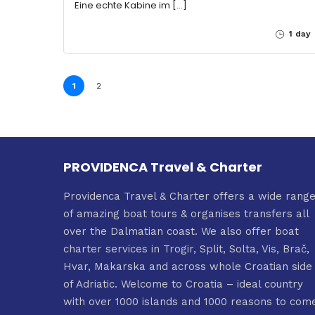
Eine echte Kabine im […]
1 day
1
2
PROVIDENCA Travel & Charter
Providenca Travel & Charter offers a wide rang
of amazing boat tours & organises transfers all
over the Dalmatian coast. We also offer boat
charter services in Trogir, Split, Solta, Vis, Brač,
Hvar, Makarska and across whole Croatian side
of Adriatic. Welcome to Croatia – ideal country
with over 1000 islands and 1000 reasons to com