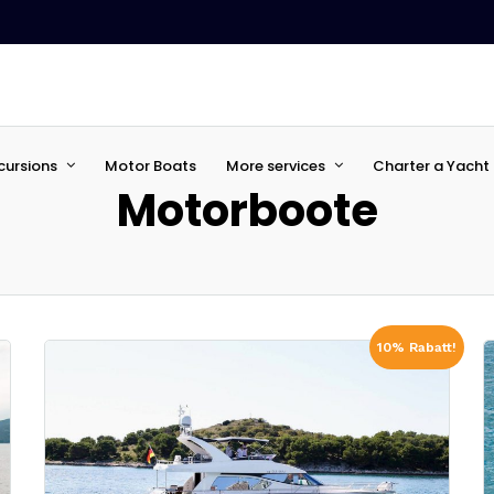
cursions
Motor Boats
More services
Charter a Yacht 
Motorboote
10% Rabatt!