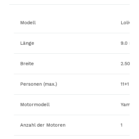
Modell
Lolivul 
Länge
9.0 m
Breite
2.50 m
Personen (max.)
11+1
Motormodell
Yamaha
Anzahl der Motoren
1