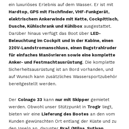
ein luxuriöses Erlebnis auf dem Wasser. Er ist mit
Hardtop, GPS mit Fischfinder, VHF-Funkgerät,
elektrischem Ankerwinde mit Kette, Cockpittisch,
Dusche, Kühlschrank und Kühlbox
ausgestattet.
Darüber hinaus verfügt das Boot über
LED-
Beleuchtung im Cockpit und in der Kabine, einen
220V-Landstromanschluss, einen Bugstrahlruder
für einfaches Manövrieren sowie eine komplette
Anker- und Festmachtausrüstung
. Die komplette
Sicherheitsausrüstung ist an Bord vorhanden, und
auf Wunsch kann zusätzliches Wassersportzubehör
bereitgestellt werden.
Der
Colnago 33
kann
nur mit Skipper
gemietet
werden. Obwohl unser Stützpunkt in
Trogir
liegt,
bieten wir eine
Lieferung des Bootes
an den vom
Kunden gewünschten Ort entlang der Küste und zu
den Inseln an, darunter
Brač (Milna, Sutivan,