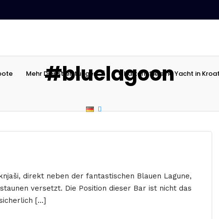
#bluelagoon
oote
Mehr Dienstleistungen
Chartern Sie eine Yacht in Kroa
knjaši, direkt neben der fantastischen Blauen Lagune,
aunen versetzt. Die Position dieser Bar ist nicht das
icherlich […]