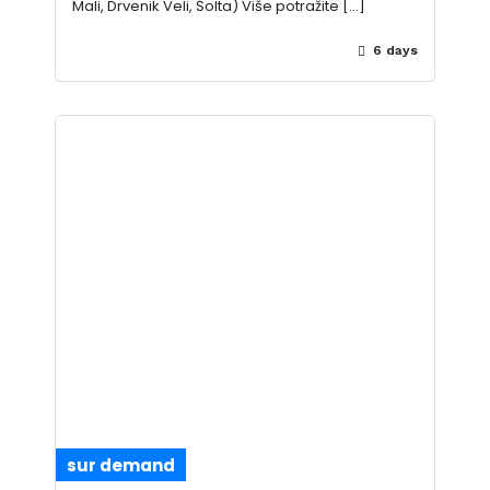
Mali, Drvenik Veli, Šolta) Više potražite […]
6 days
sur demand