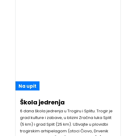
Na upit
Škola jedrenja
6 dana škola jedrenja u Trogiru i Splitu. Trogir je
grad kulture i zabave, u blizini Zračna luka Split
(5 km) i grad Split (25 km). Uživajte u plovidbi
trogirskim arhipelagom (otoci Čiovo, Drvenik