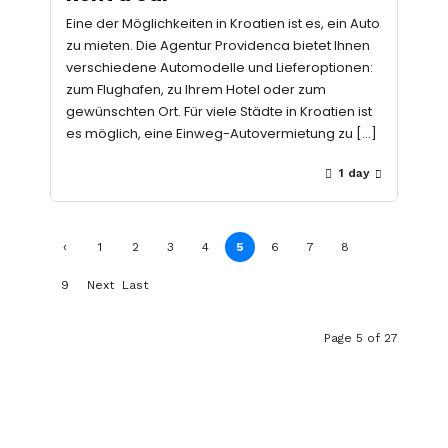
Eine der Möglichkeiten in Kroatien ist es, ein Auto
zu mieten. Die Agentur Providenca bietet Ihnen
verschiedene Automodelle und Lieferoptionen:
zum Flughafen, zu Ihrem Hotel oder zum
gewünschten Ort. Für viele Städte in Kroatien ist
es möglich, eine Einweg-Autovermietung zu […]
1 day
‹
1
2
3
4
5
6
7
8
Previ
9
Next
Last
ous
›
»
Page 5 of 27