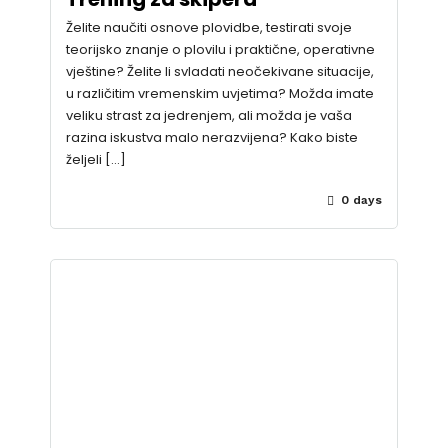
Želite naučiti osnove plovidbe, testirati svoje
teorijsko znanje o plovilu i praktične, operativne
vještine? Želite li svladati neočekivane situacije,
u različitim vremenskim uvjetima? Možda imate
veliku strast za jedrenjem, ali možda je vaša
razina iskustva malo nerazvijena? Kako biste
željeli […]
0 days