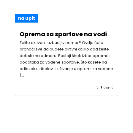
na upit
Oprema za sportove na vodi
Želite aktivan i uzbudljiv odmor? Ovdje ćete
pronaći sve da budete aktivni koliko god želite
dok ste na odmoru. Postoji širok izbor opreme i
dodataka za vodene sportove. Što kažete na
odlazak u ribolov ili uživanje u opremi za vodene
[…]
1 day