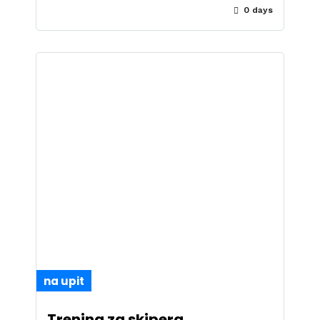
0 days
na upit
Trening za skipera