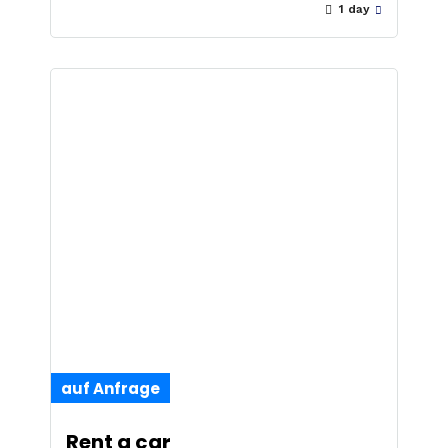
1 day
auf Anfrage
Rent a car