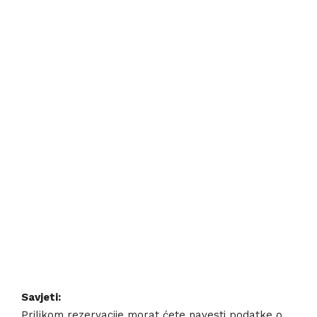
Savjeti:
Prilikom rezervacije morat ćete navesti podatke o