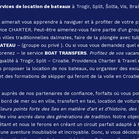
rvices de location de bateaux
à Trogir, Split, Šolta, Vis, Br
 aimerait vous apprendre à naviguer et à profiter de votre 
rvice CHARTER. Peut-être aimeriez-vous faire partie d’un gr
s villes traditionnelles dalmates, faire de la plongée avec tu
BATEAU
– (groupe ou privé ). Ou si vous vous demandez quel 
 prenez – le service
BOAT TRANSFERS
.
Profitez de vos vacan
qualité à Trogir, Split – Croatie. Providenca Charter & Travel
 proposer la location de nos bateaux, ou organiser des excu
et des formations de skipper qui feront de la voile en Croati
s auprès de nos partenaires de confiance, forfaits où vous 
d de mer ou en ville, transfert en taxi, location de voiture
lleurs points forts des îles en matière d’art et d’histoire, de
es vins ancrés dans des générations de tradition.
Notre objec
tant et nous le ferons en créant un circuit parfait adapté à 
 une aventure inoubliable et incroyable. Donc, si vous décide