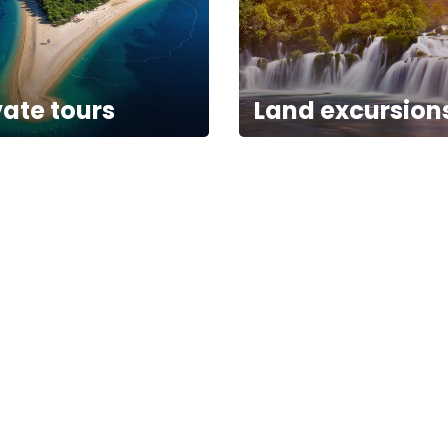
vate tours
Land excursion