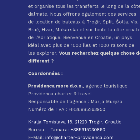
et organise tous les transferts le long de la côt
dalmate. Nous offrons également des services
de location de bateaux à Trogir, Split, Šolta, Vis,
Brač, Hvar, Makarska et sur toute la côte croat
de l’Adriatique. Bienvenue en Croatie, un pays
idéal avec plus de 1000 îles et 1000 raisons de
les explorer.
Vous recherchez quelque chose d
différent ?
Coordonnées :
Providenca more d.o.o.
, agence touristique
Providenca charter & travel
Responsable de l’agence : Marija Munjiza
Numéro de TVA : HR36885263950
Kralja Tomislava 16, 21220 Trogir, Croatie
Bureau – Tamara:
+385915230860
E-Mail:
info@charter-providenca.com