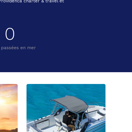
Providenca charter & travel et
0
 passées en mer