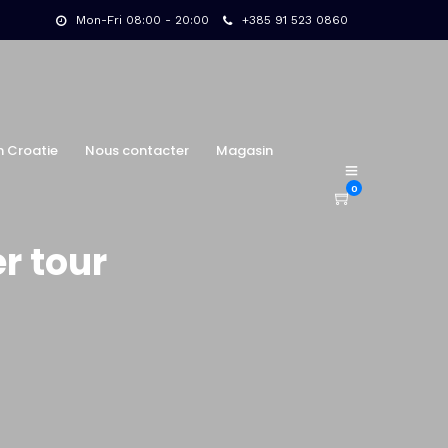
Mon-Fri 08:00 - 20:00
+385 91 523 0860
n Croatie
Nous contacter
Magasin
0
r tour