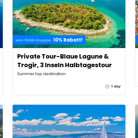
10% Rabatt!
von 700€ Gruppe
Private Tour-Blaue Lagune &
Trogir, 3 Inseln Halbtagestour
Summer top destination
1 day