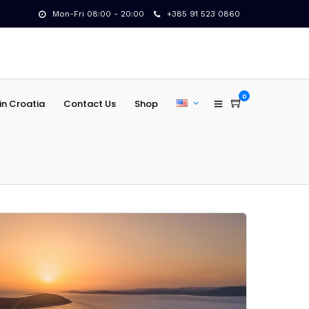
Mon-Fri 08:00 - 20:00
+385 91 523 0860
0
in Croatia
Contact Us
Shop