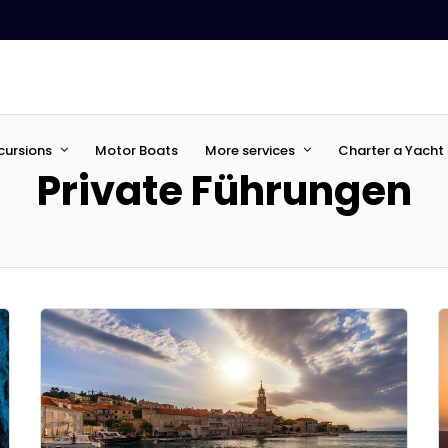
cursions
Motor Boats
More services
Charter a Yacht 
Private Führungen