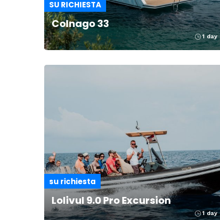
SU RICHIESTA
Colnago 33
1 day
su richiesta
Lolivul 9.0 Pro Excursion
1 day