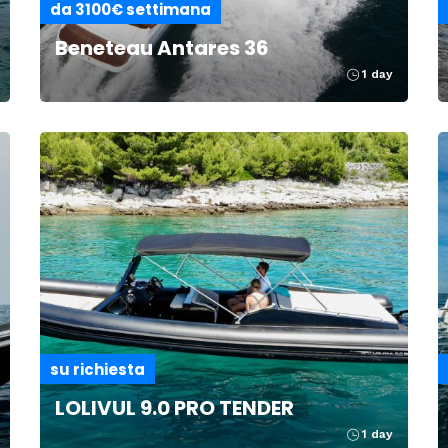
da 3100€ settimana
Beneteau Antares 36
1 day
su richiesta
LOLIVUL 9.0 PRO TENDER
1 day