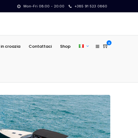
Mon-Fri 08:00 - 20:00
+385 91 523 0860
0
in croazia
Contattaci
Shop