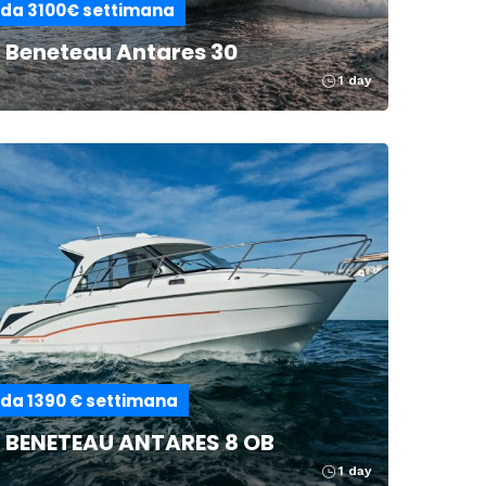
da 3100€ settimana
Beneteau Antares 30
1 day
da 1390 € settimana
BENETEAU ANTARES 8 OB
1 day